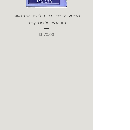
הרב ש. פ. ברג - לחיות לנצח: התחדשות
ניצה 
חיי הנצח על פי הקבלה
מחיר