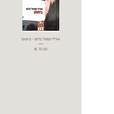
אורלי קסטל בלום - ביוטופ
דייו
מחיר