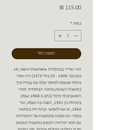
מחיר
כמות
*
הוספה לסל
הנרי שרייר (בצרפתית: Henri Charrière;‏ 16
בנובמבר 1906 - 29 ביולי 1973) היה אסיר
צרפתי שנשפט למאסר עולם עם עבודת פרך
במושבת העונשין בגיאנה הצרפתית. ספרו
האוטוביוגרפי פרפר נכתב ב-1968 ועוסק
בקורותיו בין 1931, השנה בה נשפט, ועד
1944, אז יצא לחופשי. קורות חייו כמתואר
בספרו הם מסכת מתמשכת של התמודדות
עם תנאי הכליאה הקשים במושבת העונשין
מוכת המלריה ומחלות אחרות, תוך הפגנת