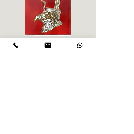
אליזבט הייך - התקדשות
הרב ש. 
מחיר