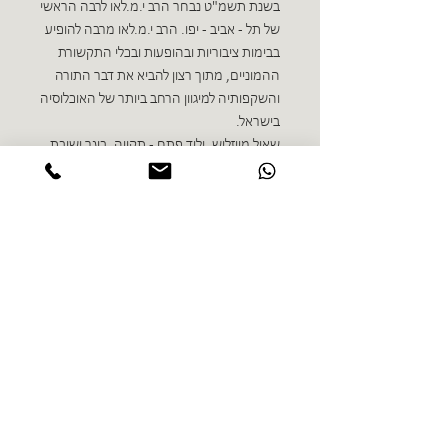
בשנת תשמ"ט נבחר הרב י.מ.לאו לרבה הראשי
של תל - אביב - יפו. הרב י.מ.לאו מרבה להופיע
בבימות ציבוריות ובהופעות ובכלי התקשורת
ההמוניים, מתוך רצון להביא את דבר התורה
והשקפותיה למיגוון הרחב ביותר של האוכלוסיה
בישראל.
שאול מייזליש, יליד פתח - תקווה, בוגר ישיבת
בני עקיבא בנחלים, עיתונאי, חבר מערכת
"הצופה", פירסם ספרים ומאמרים בנושאי
יהדות וחברה, ומשתתף בתוכניות רדיו
וטלוויזיה.
ספרים נוספים בז'אנר