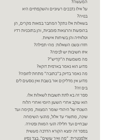
המעשה?
על אילו נדבכים רעיוניים והשקפתיים היא
בנויה?
בשאלות אלו נתקל המחבר במאות מקרים, הן
בהופעות והרצאות פומביות, והן בתוכניות רדיו
וטלוויזיה והן בשיחות אישיות.
חזרו ונשנו השאלות: מהי תפילה?
איזו חשיבות יש לכיפה?
מה משמעות ה"קדיש"?
מדוע הוא נאמר בארמית דוקא?
מה נאמר בדיוק ב"כתובה" מתחת לחופה?
מדוע אין מדליקים אור בשבת ואין נוסעים לים
בים זה?
ספר זה בא לתת תשובות לשאלות אלו.
הוא עוקב אחרי השעון היומי ואחרי הלוח
השנתי של היהודי שומר המצוות, מקימה ועד
שינה, מתשרי עד אלול, מרגעי השימחה
שבחיים ועד חלילה רגעי המוות ופטירה.
בספר זה ימצא הקורא הדרכה מעשית
אלמנטרית: "מה ואיך עושים", בצד נסיון