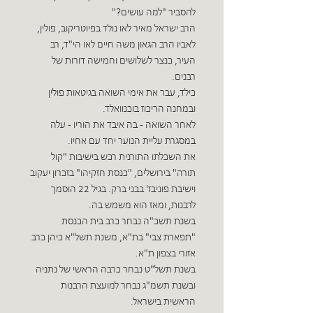
להסביר "למה עושים?"
הרב ישראל מאיר לאו נולד בפיוטריקוב, פולין,
לאביו הרב הגאון משה חיים לאו הי"ד, רב
העיר, כנצר לשלושים וחמישה דורות של
רבנים.
כילד, עבר את אימי השואה בגיטאות פולין
ובמחנה הריכוז בוכנוואלד.
לאחר השואה - בה איבד את הוריו - עלה
במסגרת עליית הנוער יחד עם אחיו.
את השכלתו התורנית רכש בישיבות "קול
תורה" בירושלים, "כנסת חזקיהו" בזכרון יעקוב
וישיבת פוניבז' בבני ברק. בגיל 22 הוסמך
לרבנות, ומאז הוא משמש בה.
בשנת תשכ"ה נבחר כרב בית הכנסת
"תפארת צבי" בת"א, משנת תשל"א כיהן כרב
אזורי בצפון ת"א.
בשנת תשל"ט נבחר כרבה הראשי של נתניה
ובשנת תשמ"ג נבחר למועצת הרבנות
הראשית בישראל.