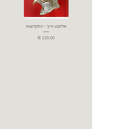
אליזבט הייך - התקדשות
הרב ש. 
מחיר