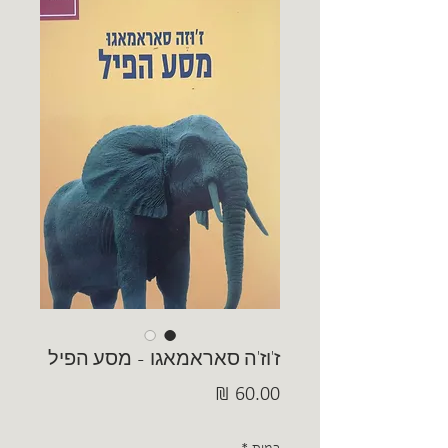
ז'וז'ה סאראמאגו - מסע הפיל
מחיר