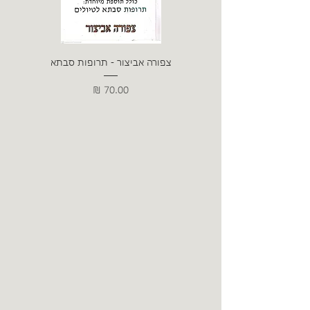
צפורה אביצור - תרופות סבתא
פרופסור
מחיר