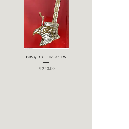
אליזבט הייך - התקדשות
הרב ש. 
מחיר