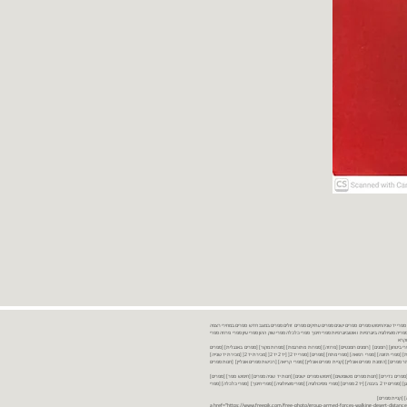
נות ספרים יד שניה ספרים משומשים ספרים חדשים ספרים יד 2 מכירת ספרים יד שניה ספרי יד שניהחיפוש ספרים ספרים ישנים ספרים עתיקים ספרים זולים ספרים במצב חדש ספרים במחירי רצפה
רים במבצע ספרים יד 2 ברמת גן ספרים יד 2 ביבנה יד 2 ספרים ספרי פסיכולוגיה ספריה סוציולוגיה ביוגרפיות ו אוטוביוגרפיות ספרי חינוך ספרי כלכלה ספרי שוק ההון ספרי עיון ספרי פרוזה ספרי
מקרא
ספרי ביטחון] [רומנים] [רומנים רומנטיים] [פרוזה] [ספרות מתורגמת] [ספרות מקור] [ספרים באנגלית] [ספרים
חדשים מהחנות] [ספרים מומלצים] [ספרי בישול] [ספרי עידן חדש] [ספרי עסקים] [ספרי מורשת] [מחזות] [ספרי שירה] [ספרי בריאות] [ספרי תזונה] [ספרי רפואה] [ספרי מתח] [ספרים] [ספרי יד 2[ [יד 2 יד 2[ [מכירת יד 2[ [מכירת יד שנייה]
 [ספרים יד 2[ [ספר] [ספרים יד 2[ [הזמנת ספרים] [יד 2 ספרים] [ספרים בזול] [אתר ספרים] [הזמנת ספרים אונליין] [קניית ספרים אונליין] [ספרי קריאה] [רכישת ספרים אונליין] [חנות ספרים
[ספרים נדירים] [חנות ספרים משומשים] [חיפוש ספרים ישנים] [חנות יד שניה ספרים] [חיפוש ספר] [ספרים]
[חנות ספרים זולים] [ספרים חדשים] [ספרים במחירי רצפה] [ספרים במשלוח חינם] [ספרים במשלוח עד הבית] [ספרים יד 2 ברמת גן] [ספרים יד 2 ביבנה] [יד 2 ספרים] [ספרי פסיכולוגיה] [ספרי סוציולוגיה] [ספרי חינוך] [ספרי כלכלה] [ספרי
 [קניית ספרים]
<a href="https://www.freepik.com/free-photo/group-armed-forces-walking-desert-distance-is