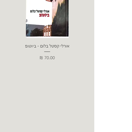
אורלי קסטל בלום - ביוטופ
דייו
מחיר