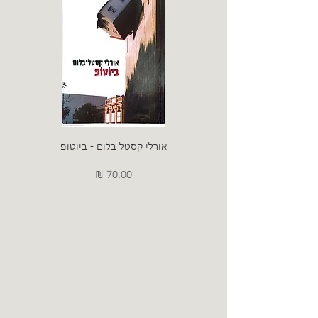
אורלי קסטל בלום - ביוטופ
דייו
מחיר