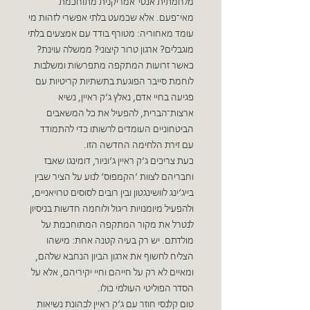
מלחמתית אנטי־אמריקנית מתוחכמת
מאי־פעם. אלא שכמעט בלתי אפשרי לזהות מי
עומד מאחוריה: מטורף בודד עם אמצעים בלתי
מוגבלים? ארגון טרור קיצוני? ממשלה עוינת?
כאשר זרועות המתקפה מתפרשׂות ומשלבות
לוחמת סייבר הפוגעת בתשתיות קריטיות עם
פגיעה בחיי אדם, נאלץ ג‘ק ראיין, נשיא
ארצות־הברית, להפעיל את כל המשאבים
הביטחוניים העומדים לרשותו כדי להתמודד
עם זירת הלחימה החדשה הזו.
כעת צריכים ג‘ק ראיין ג‘וניור, דומינגו שאבז
וחבריהם לצוות ‘הקמפוס‘ לנוע על הציר שבין
בייג‘ינג לוושינגטון ובין רובים לסוסים טרויאניים,
ולהפעיל מיומנויות ריגול ולוחמה חדשות בניסיון
לנטרל את מקור המתקפה המתוחכמת על
מולדתם. יש רק בעיה קטנה אחת: מישהו
הצליח לחשוף את ארגון הביון הנחבא שלהם,
ומאיים לא רק על חייהם וחיי יקיריהם, אלא על
הסדר הפוליטי העולמי כולו.
טום קלנסי חוזר עם ג‘ק ראיין לכהונת נשיאות