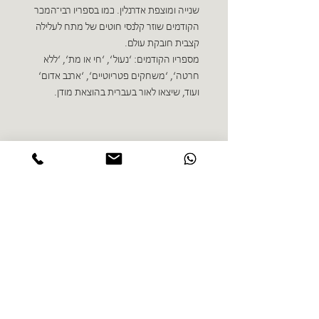
שנייה ומוצפת אדרנלין. כמו בספריו רבי־המכר
הקודמים שוזר קלנסי חוטים של מתח לעלילה
קצבית חובקת עולם.
מספריו הקודמים: ‘נעול‘, ‘חי או מת‘, ‘ללא
חרטה‘, ‘משחקים פטריוטיים‘, ‘ארנב אדום‘
ועוד, שיצאו לאור בעברית בהוצאת מודן.
ספרים נוספים בז'אנר