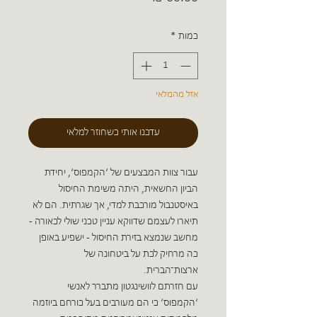
כמות
*
אזל מהמלאי
עדכנו אותי כשחוזר למלאי
עבור צוות המבצעים של ‘הקמפוס‘, יחידת
הביון החשאית, היתה משימת החיסול
באיסטנבול מורכבת למדי, אך שגרתית. הם לא
תיארו לעצמם שדווקא עניין טכני שולי לכאורה -
מחשב שנמצא בזירת החיסול - ישפיע באופן
כה מרחיק לכת על ביטחונה של
ארצות־הברית.
עם חזרתם לוושינגטון מתברר לאנשי
‘הקמפוס‘ כי הם מעורבים בעל כורחם ביוזמה