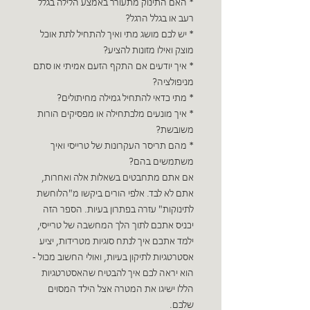
* האם התינוק מתעורר באמצע הלילה בגלל
רעב או בגלל הרגל?
* יש לכם מושג מתי ואיך להתחיל לתת אוכל
מוצק ואילו מזונות להציע?
* איך יודעים אם התקף הזעם אמיתי או סתם
מניפולציה?
* מתי כדאי להתחיל גמילה מחיתולים?
* איך מונעים מלכתחילה או מפסיקים הורות
משובשת?
* מהם תריסר העקרונות של טרייסי ואיך
משתמשים בהם?
אם אתם מתחבטים בשאלות אלה ואחרות,
אתם לא לבד. אלפי הורים ביקשו מ"הלוחשת
לתינוקות" עזרה בפתרון בעיות. הספר הזה
יכניס אתכם לתוך הלך המחשבה של טרייסי,
ילמד אתכם איך לנתח סוגיות מטרידות, יציע
אסטרטגיות לתיקון בעיות, ואולי החשוב מכול -
הוא יראה לכם איך להבטיח שהאסטרטגיות
הללו ישיגו את המטרה אצל הילד המסוים
שלכם.