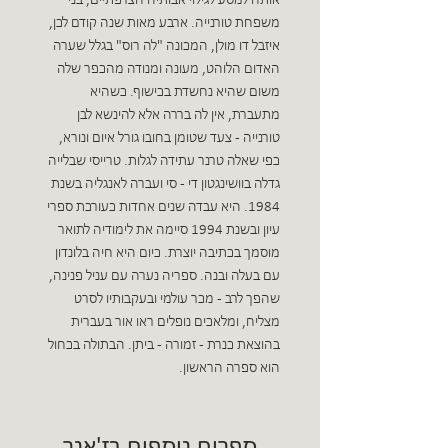
אותה למסע לגילוי אבותיה הצרפתיים, בני
משפחת טורנייה. ארבע מאות שנה קודם לכן,
איזבל דו מולן, המכונה "לה רוס" בגלל שערה
האדום הלוהט, מעונה ומנודה מהכפר שלה
משום שהיא נחשדת בכישוף. כשהיא
מתעברת, אין לה בררה אלא להינשא לבן
טורנייה - צעד שטומן בחובו גורל איום ונורא,
כפי שאלה טרנר עתידה לגלות. טרייסי שבלייה
גדלה בוושינגטון די - סי ועברה לאנגליה בשנת
1984. היא עבדה שנים אחדות כעורכת ספרי
עיון ובשנת 1994 סיימה את לימודיה לתואר
מוסמך בכתיבה יוצרת. כיום היא חיה בלונדון
עם בעלה ובנה. ספריה נערה עם עניל פנינה,
שהפך לרב - מכר עולמי ובעקבותיו לסרט
מצליח, ומלאכים נופלים ראו אור בעברית
בהוצאת כנרת - זמורה - ביתן. הבתולה בכחול
הוא ספרה הראשון.
ספרים נוספים בז'אנר