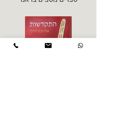
אליזבט הייך - התקדשות
הרב ש. 
מחיר