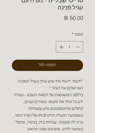
טרייסי שבלייה - נערה עם
עגיל פנינה
מחיר
כמות
*
הוספה לסל
"ידעתי. ידעתי מיד שיש צורך בעגיל הפנינה.
הוא ישלים את הציור."
בדלפט המשגשגת של המאה השבע - עשרה
ידע כל אחד את מקומו: עשירים ועניים,
קתולים ופרוטסטנטים אדון ומשרתת.
כשמגיעה הנערה חריט לביתו של הצייר ורמר,
ברור לה מקומה: עבודות בית, כביסה, וטיפול
בשישה ילדים. איש אינו צופה מראש