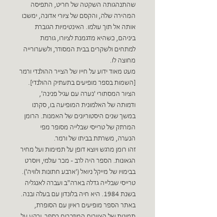
שהתנהגותה השקטה של חריט, התפיסה
המהירה שלה, והקסם של ציורי אדונה, ימשכו
אותה אל תוך עולמו. האינטימיות הגוברת
ביניהם, כשהיא מדגמנת לציורו, גורמת
למתחים ולשקרים בבית המסודר, ולשערורייה
מחוצה לו.
מעט מאוד ידוע על חייו של הצייר ההולנדי ורמר
[השמות בספר מופיעים בתעתיק ההולנדי].
הציור המסתורי 'נערה עם עגיל פנינה',
ודמותה של האלמונית המופיעה בו, סקרנו
במשך שנים היסטוריונים של האמנות. הרומן
המרתק של טרייסי שבלייה מסופר מפי
הנערה, משרתת בביתו של ורמר.
זהו רומן מרגש ויוצא דופן על תמימות ועל מחיר
הגאונות. הספר היה לרב - מכר עולמי, ויוסרט
בבימויו של מייקל ניואל ('ארבע חתונות ולוויה').
טרייסי שבלייה גדלה בארה"ב ועברה לאנגליה
בשנת 1984. היא חיה בלונדון עם בעלה ובנה.
באתר הספר מופיעים ראיון עם הסופרת,
תמונות של הציורים המוזכרים בספר, ורקע על