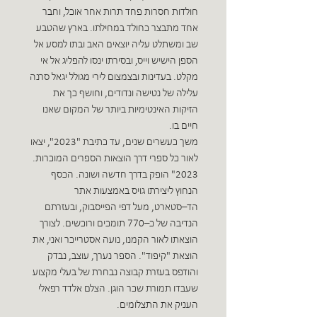
חולדות חסרות פחד תרות אחר אוכל, וחבר
אחד מתבצר כחולד במחילתו. בארץ שהטבע
שב ומשתלט עליה יוצאים האב ובתו למסע אל
הספן הישיש וייס, ובסירתו ינסו להפליג אל אי
מקלט. בעדינות ובצמצום לירי מגולל יגאל סרנה
עלילה של נטישה ונדודים, וחושף כך את
הזיקות האינטימיות ביותר של המקום שאנו
חיים בו.
משך כעשרים שנים, עד כתיבת "2023", יצאו
לאור כל ספרי דרך הוצאות הספרים המוכרות.
2023" הופק בדרך חדשה ושונה. הכסף
הנחוץ ליצירתו גויס באמצעות אתר
הד–סטארט, מעל דפי הפייסבוק, ובעזרתם
הנדיבה של כ–770 תומכים ורוכשים. לצורך
הוצאתו לאור הקמנו, נועה אסטרייכר ואני, את
הוצאת "קיפוד". הספר נערך, עוצב, נבדק
והודפס בעזרת קבוצה נבחרת של בעלי מקצוע
שעבדו תמורת שכר הוגן. הצלם אלדד רפאלי
העניק את התצלומים.