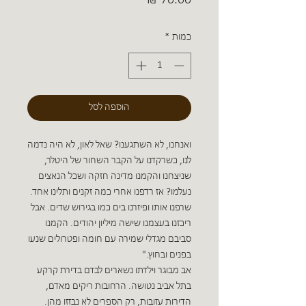
כמות
*
הוספה לסל
ואנחנו, לא השתגענו? שאל לאון, לא היה נדמה
לנו, כשרקדנו על הקבר השחור של היטלר,
שניצחנו והקמנו מדינה חזקה ושכל הנאצים
נעלמו? אז רדפנו אחרי כמה זקנים ותלינו אחד.
שרפנו אותו ופיזרנו בים כמו בגירוש שדים. אבל
ריכזנו בעצמנו שישה מיליון יהודים. הקמנו
סביבם מגדלי שמירה עם חומה ופטרולים שנעו
בפנים ובחוץ."
אב מבוגר וילדתו נשארים לבדם בדירת קרקע
בתל אביב נטושה. הרחובות ריקים מאדם,
הדירות עזובות, רק הספרים לא נבזזו מהן.