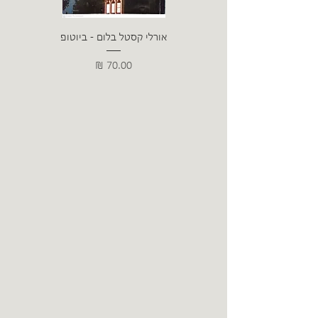
אורלי קסטל בלום - ביוטופ
דייו
מחיר