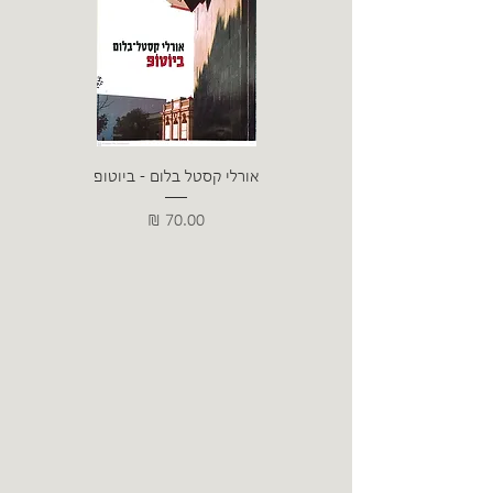
אורלי קסטל בלום - ביוטופ
דייו
מחיר