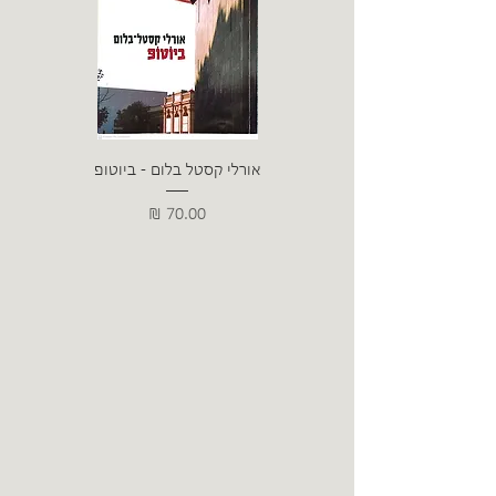
אורלי קסטל בלום - ביוטופ
דייו
מחיר