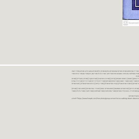
נות ספרים יד שניה ספרים משומשים ספרים חדשים ספרים יד 2 מכירת ספרים יד שניה ספרי יד שניהחיפוש ספרים ספרים ישנים ספרים עתיקים ספרים זולים ספרים במצב חדש ספרים במחירי רצפה
רים במבצע ספרים יד 2 ברמת גן ספרים יד 2 ביבנה יד 2 ספרים ספרי פסיכולוגיה ספריה סוציולוגיה ביוגרפיות ו אוטוביוגרפיות ספרי חינוך ספרי כלכלה ספרי שוק ההון ספרי עיון ספרי פרוזה ספרי
מקרא
ספרי ביטחון] [רומנים] [רומנים רומנטיים] [פרוזה] [ספרות מתורגמת] [ספרות מקור] [ספרים באנגלית] [ספרים
חדשים מהחנות] [ספרים מומלצים] [ספרי בישול] [ספרי עידן חדש] [ספרי עסקים] [ספרי מורשת] [מחזות] [ספרי שירה] [ספרי בריאות] [ספרי תזונה] [ספרי רפואה] [ספרי מתח] [ספרים] [ספרי יד 2[ [יד 2 יד 2[ [מכירת יד 2[ [מכירת יד שנייה]
 [ספרים יד 2[ [ספר] [ספרים יד 2[ [הזמנת ספרים] [יד 2 ספרים] [ספרים בזול] [אתר ספרים] [הזמנת ספרים אונליין] [קניית ספרים אונליין] [ספרי קריאה] [רכישת ספרים אונליין] [חנות ספרים
[ספרים נדירים] [חנות ספרים משומשים] [חיפוש ספרים ישנים] [חנות יד שניה ספרים] [חיפוש ספר] [ספרים]
[חנות ספרים זולים] [ספרים חדשים] [ספרים במחירי רצפה] [ספרים במשלוח חינם] [ספרים במשלוח עד הבית] [ספרים יד 2 ברמת גן] [ספרים יד 2 ביבנה] [יד 2 ספרים] [ספרי פסיכולוגיה] [ספרי סוציולוגיה] [ספרי חינוך] [ספרי כלכלה] [ספרי
 [קניית ספרים]
<a href="https://www.freepik.com/free-photo/group-armed-forces-walking-desert-distance-is