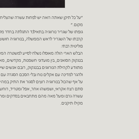
״על כל תיקן שאתה רואה יש לפחות עשרה שהצליחו
מקום.״
גופתו של שגריר נורווגיה בתאילנד התגלתה בחדר מל
קרבתו של השגריר לראש הממשלה, בנורווגיה חושש
פוליטית רבתי.
הבלש הארי הולה מאוסלו נשלח לסייע למשטרה המק
בנגקוק הסואנים, בין מועדוני חשפנות, מקדשים, מאור
מתוודע לקהילת הנורווגים בבנגקוק, רובם אנשים ש
ולהגר למדינה עם אקלים נוח ובלי הסכם הסגרה עם 
על אף שהכול בנורווגיה רוצים לסגור את התיק במ
סתם רצח אקראי, ושמשהו אחר, אפל ומטריד, רוחש 
עשרה גרם ומעל מאה מהם מתחבאים בסדקים ומתחת
מקילו תיקנים.