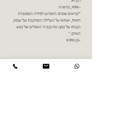
לקרוא."
- NRK, נורווגיה.
"קוראים שטרם התוודעו לסדרה המסעירה
הזאת, ישתאו על העלילה המורכבת ועל עומק
הבנתו של נסבו את נבכיה האפלים של נפש
האדם."
- KIRKUS
ספרים נוספים בז'אנר