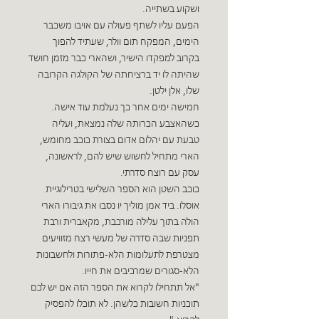
ושקוע בשתייה.
הפעם עליו לשתף פעולה עם אויבו משכבר
הימים, המפקח תום וולר, שעתיד להפוך
בקרוב למפקדו הישיר, ושהארי כבר מזמן חושד
שהיתה לו יד ברציחתה של הקולגה הקרובה
שלו, אלן ילטן.
חמישה ימים אחר כך נעלמת עוד אישה.
כשהאצבע הכרותה שלה נמצאת, ועליה
טבעת עם יהלום אדום בצורת כוכב מחומש,
הארי מתחיל לחשוש שיש להם, לראשונה,
עסק עם רוצח סדרתי.
כוכב השטן הוא הספר השלישי בטרילוגיית
אוסלו. ביד אמן מוליך יו נסבו את גיבורו הארי
הולה בתוך עלילה מורכבת, מקאברית ורבת
תפניות שבה סדרה של מעשי רצח מזוויעים
מצטרפת לתעלומות הלא-פתורות ולחשבונות
הלא-סגורים שמרכיבים את חייו.
"אל תתחילו לקרוא את הספר הזה אם יש לכם
תוכניות חשובות כלשהן. לא תוכלו להפסיק