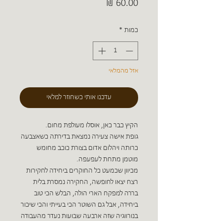
מחיר
כמות
*
אזל מהמלאי
עדכנו אותי כשחוזר למלאי
הקיץ כבר כאן, אוסלו מעולפת מחום.
גופת אישה צעירה נמצאת בדירתה כשאצבעה
כרותה ויהלום אדום בצורת כוכב מחומש
מוטמן מתחת לעפעפה.
מכיוון שכמעט כל החוקרים ביחידה לחקירות
רצח יצאו לחופשה, החקירה נמסרת בלית
בררה למפקח הארי הולה, הבלש הכי טוב
ביחידה, אבל גם השוטר הכי בעייתי והכי שיכור
בנורווגיה שזה ארבעה שבועות נעדר מהעבודה