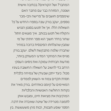
המחבר? ושל הקוראים? בכתיבה אישית
ושנונה, המזוהה כבר עם מחבר האם
שימפנזים חושבים על פרישה ורבי-מכר
נוספים, יעקב בורק עונה בספרו החדש על כל
השאלות הללו. אך אל תטעו בסגנון הנגיש
והקולח ואל תטעו בכותב. איך מוצאים חתול
שחור בחדר חשוך הוא ספר חתרני של מי
שמבין שהצלחתו הפיננסית כרוכה במחיר
שחברה שלמה מתבקשת לשלם. יעקב בורק
מגייס את המחקר המדעי המעודכן ביותר,
מודעות חברתית עמוקה ואת ניסיונו העסקי
הרחב כדי להשיב על השאלה החשובה בעיניו
מכול: כיצד ייתכן שבעידן של צמיחה כלכלית
חסרת תקדים צמח אי-השוויון לממדים
המאיימים על קיומנו כאזרחים. בורק מאיר את
נקודות החולשה האנושיות והכלכליות
המרכיבות את מציאות חיינו, ומגבש אותן
לתמונה מטרידה של שיטה שאיבדה את דרכה.
הספר שופע תובנות, רבות מהן משעשעות. בין