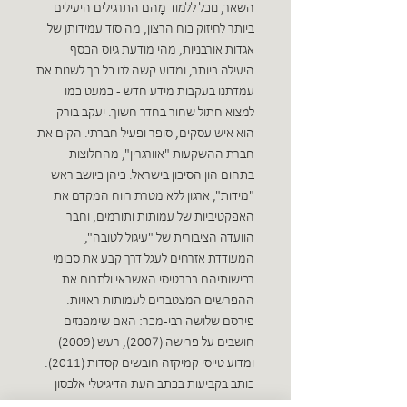
השאר, נוכל ללמוד מָהם התרגילים היעילים
ביותר לחיזוק כוח הרצון, מה סוד עמידותן של
אגדות אורבניות, מהי מודעת גיוס הכסף
היעילה ביותר, ומדוע קשה לנו כל כך לשנות את
עמדתנו בעקבות מידע חדש - כמעט כמו
למצוא חתול שחור בחדר חשוך. יעקב בורק
הוא איש עסקים, סופר ופעיל חברתי. הקים את
חברת ההשקעות "אוורגרין", מהחלוצות
בתחום הון הסיכון בישראל. כיהן כיושב ראש
"מידות", ארגון ללא מטרת רווח המקדם את
האפקטיביות של עמותות ותורמים, וחבר
הוועדה הציבורית של "עיגול לטובה",
המעודדת אזרחים לעגל דרך קבע את סכומי
רכישותיהם בכרטיסי האשראי ולתרום את
ההפרשים המצטברים לעמותות ראויות.
פירסם שלושה רבי-מכר: האם שימפנזים
חושבים על פרישה (2007), רעש (2009)
ומדוע טייסי קמיקזה חובשים קסדות (2011).
כותב בקביעות בכתב העת הדיגיטלי אלכסון
www.alaxon.co.il, המפרסם מאמרים