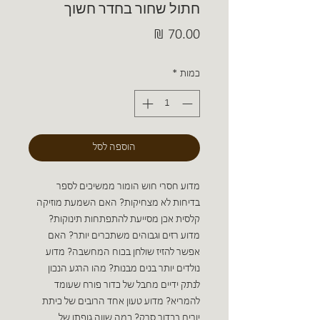
חתול שחור בחדר חשוך
מחיר
כמות
*
הוספה לסל
מדוע חסרי חוש הומור ממשיכים לספר
בדיחות לא מצחיקות? האם השמעת מוזיקה
קלסית אכן מסייעת להתפתחות תינוקות?
מדוע רזים וגבוהים משתכרים יותר? האם
אפשר להזיז שולחן בכוח המחשבה? מדוע
נולדים יותר בנים מבנות? מהו הרגע הנכון
לנתק ידיים מחבל של כדור פורח שעומד
להמריא? מדוע טעון אחד הרובים של כיתת
יורים בכדור סרק? כמה שווה גופתו של