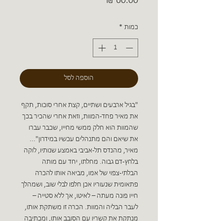
כמות
*
הוספה לסל
"בגיל ארבעים ושתיים, קצת אחרי סוכות, תקף
את מאיר פחד-המוות, וזאת אחרי שהכיר בכך
שהמוות הוא חלק ממשי מחייו, שכבר עברו
את שיאם והם מתנהלים עכשיו במידרון"...
מאיר, מהנדס תל-אביבי באמצע שנותיו, לוקה
בלחץ-דם גבוה. מחלתו, יחד עם מותה
הבלתי-צפוי של אמו, מביאה אותו להכרה
פתאומית שנעוריו אכן חלפו לבלי שוב, ושמהלך
חייו פונה מעתה – לאיטו, אך ללא סטייה –
לעבר הבליה והמוות. הכרה זו משתקת אותו,
מנתקת את קשריו עם הסובב אותו, ומכתיבה