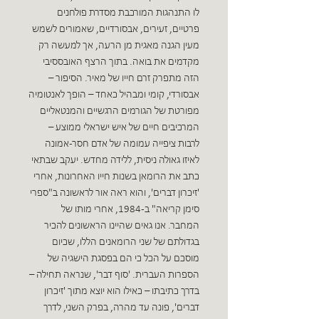
לו התנהגות המורכבת מסדרת פולחנים
פרטיים, זעירים, אבסורדיים, שאמורים לשמש
מעין הגנה מאגית מן הרעה, אך למעשה רק
מקדמים את בואה. בתוך הרצף האובססיבי
הזה מתפרק זרם חייו של מאיר. הסיפור –
אבסורדי, קומי ומבהיל כאחד – הופך לאנטומיה
מפורטת של הגורמים הרגשיים והמנטאליים
המרכיבים חיים של איש ישראלי ממוצע –
לרבות ציפייה עמומה של אדם חסר-אמונה
לאיזו גאולה ניסית, ללידה מחדש. יעקב שבתאי
כתב את הרומאן בשנות חייו האחרונות, אחרי
'זיכרון דברים', והוא ראה אור לראשונה ב"ספרי
סימן קריאה" ב-1984, אחרי מותו של
המחבר. אנו גאים שהיינו הראשונים להכיר
בגדולתם של שני הרומאנים הללו, שכיום
מוסכם על הכל כי הם בפסגת הישגיה של
הספרות העברית. 'סוף דבר', שנראה תחילה –
בדרך כתיבתו – כאילו הוא יוצא מתוך 'זיכרון
דברים', פונה עד מהרה, בפרק השני, לדרך