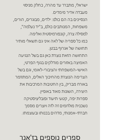
ישראלי, מתברר עד מהרה, כחלק מניסוי
מעבדה אדיר מימדים.
הנסיינים בה הם כולנו: ילדים, מבוגרים, הורים,
משפחות, המנותבים כולם, ב"יד נעלמה",
למסילה צרה, קונפורמיסטית ואלימה.
כמו כל ספריה של לאה איני גם תשאלי מותיר
תחושה של אגרוף בבטן.
התחושה הזאת נוצרת כאן גם בשל הנגיעה
האמיצה באזורים מודלקים בגוף הפרטי,
האישי-המשפחתי והציבורי-לאומי, וגם בשל
הצרימה הנוצרת מהחיכוך האלים, המתוזמר
באורח מבריק, בין החטיבות המרכיבות את
היצירה, השונות מאוד באופיין.
ספרות יפה, קטעי תיעוד ופובליציסטיקה
נשכנית מולחמים זה לזה ויוצרים מסמך
חברתי-אמנותי, מדהים בכנותו ובעוצמתו.
ספרים נוספים בז'אנר