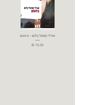
אורלי קסטל בלום - ביוטופ
דייו
מחיר