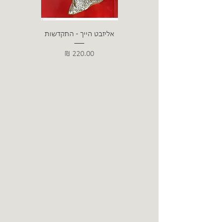
אליזבט הייך - התקדשות
הרב ש. 
מחיר