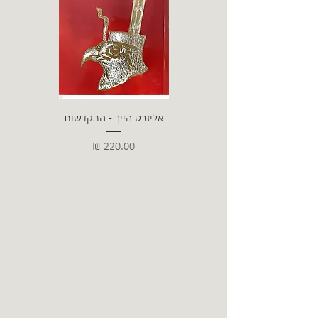
אליזבט הייך - התקדשות
הרב ש. 
מחיר