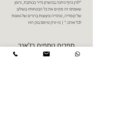
"לורן גרוף ניחנה בכישרון נדיר ככותבת, ורומן
שאפתני זה מקיים את כל הבטחותיו בשילוב
של קומדיה, טרגדיה וניצוצות ברורים של גאונות
לכל אורכו." | ניו יורק טיימס בוק רוויו
ספרים נוספים בז'אנר