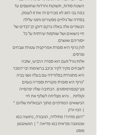
השטח סודות, תשוקות וחרדות שחושפים עד
כמה בני הזוג לא מכירים זה את זו לעומק.
בסדרה של גילויים מסעירים וחוטי עלילה
הנשזרים אלה באלה נרקם דיוקן רב־רבדים של
חיי נישואים ושל שותפות יצירתית על כל
ייסוריהם ואושרם.
לורן גרוף היא סופרת אמריקנית עטורת שבחים
ופרסים.
אלות גורל וזעם הוא ספרה הרביעי, שזכה
לשבחים מקיר לקיר וכיכב ברשימות רבי־המכר.
היא מתגוררת בפלורידה עם בעלה ושני בניה.
"גרוף היא סופרת מקורית וספריה נועזים
ונון־קונפורמיסטים. הכתיבה שלה יפהפייה
וקולחת... והיא מצליחה לשלוף את חיי
הנישואים המודרניים מתוך הבנאליות שלהם."
| הניו יורק
"רומן מזהיר! מתילדה, הגיבורה, נחושה כמו
אנטיגונה ופראית כמו מדיאה." | הוושינגטון
פוסט