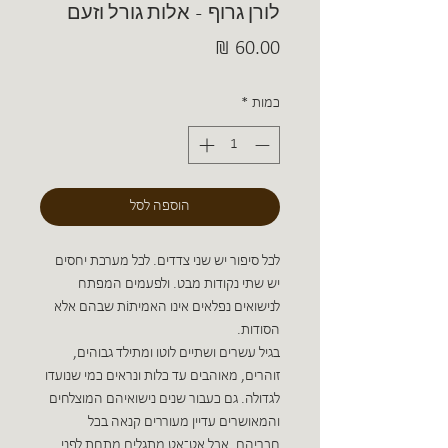
לורן גרוף - אלות גורל וזעם
מחיר
כמות
*
הוספה לסל
לכל סיפור יש שני צדדים. לכל מערכת יחסים
יש שתי נקודות מבט. ולפעמים המפתח
לנישואים נפלאים אינו האמיתוֹת שבהם אלא
הסודות.
בגיל עשרים ושתיים לוטו ומתילד גבוהים,
זוהרים, מאוהבים עד כלות ונראים כמי שנועדו
לגדולה. גם כעבור שנים נישואיהם המוצלחים
והמאושרים עדיין מעוררים קנאה בכל
חבריהם. אבל אט־אט מתגלים מתחת לפני