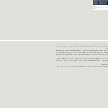
נות ספרים יד שניה ספרים משומשים ספרים חדשים ספרים יד 2 מכירת ספרים יד שניה ספרי יד שניהחיפוש ספרים ספרים ישנים ספרים עתיקים ספרים זולים ספרים במצב חדש ספרים במחירי רצפה
רים במבצע ספרים יד 2 ברמת גן ספרים יד 2 ביבנה יד 2 ספרים ספרי פסיכולוגיה ספריה סוציולוגיה ביוגרפיות ו אוטוביוגרפיות ספרי חינוך ספרי כלכלה ספרי שוק ההון ספרי עיון ספרי פרוזה ספרי
מקרא
ספרי ביטחון] [רומנים] [רומנים רומנטיים] [פרוזה] [ספרות מתורגמת] [ספרות מקור] [ספרים באנגלית] [ספרים
חדשים מהחנות] [ספרים מומלצים] [ספרי בישול] [ספרי עידן חדש] [ספרי עסקים] [ספרי מורשת] [מחזות] [ספרי שירה] [ספרי בריאות] [ספרי תזונה] [ספרי רפואה] [ספרי מתח] [ספרים] [ספרי יד 2[ [יד 2 יד 2[ [מכירת יד 2[ [מכירת יד שנייה]
 [ספרים יד 2[ [ספר] [ספרים יד 2[ [הזמנת ספרים] [יד 2 ספרים] [ספרים בזול] [אתר ספרים] [הזמנת ספרים אונליין] [קניית ספרים אונליין] [ספרי קריאה] [רכישת ספרים אונליין] [חנות ספרים
[ספרים נדירים] [חנות ספרים משומשים] [חיפוש ספרים ישנים] [חנות יד שניה ספרים] [חיפוש ספר] [ספרים]
[חנות ספרים זולים] [ספרים חדשים] [ספרים במחירי רצפה] [ספרים במשלוח חינם] [ספרים במשלוח עד הבית] [ספרים יד 2 ברמת גן] [ספרים יד 2 ביבנה] [יד 2 ספרים] [ספרי פסיכולוגיה] [ספרי סוציולוגיה] [ספרי חינוך] [ספרי כלכלה] [ספרי
 [קניית ספרים]
<a href="https://www.freepik.com/free-photo/group-armed-forces-walking-desert-distance-is