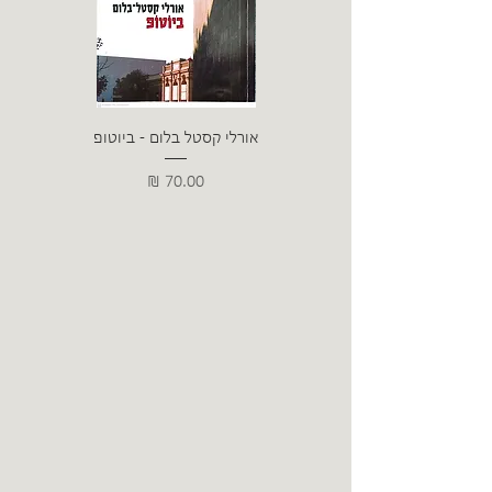
אורלי קסטל בלום - ביוטופ
דייו
מחיר