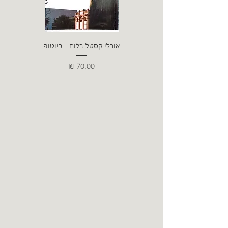
אורלי קסטל בלום - ביוטופ
דייו
מחיר