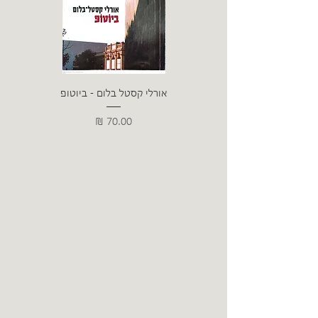
אורלי קסטל בלום - ביוטופ
דייו
מחיר