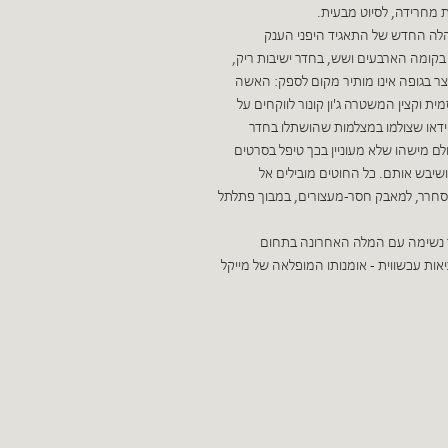
 מחרידה, לסיוט מבעית.
לה החדש של התאגיד היפני הענק
בקומה הארבעים ושש, בחדר ישיבות ריק,
ר בגופה אינו מותיר מקום לספק: האשה
ת וקצין המשטרה ג'ון קונור לווקחים על
ידאו שצולמו במצלמות שהושתלו בחדר
 מישהו שלא מעוניין בכך טיפל בסרטים
 ושיבש אותם. כל החוטים מובילים אל
חרר, למאבק חסר-מעצורים, במבוך פתלתל
ר נשימה עם המלה האחרונה בתחום
יאות עכשווית - אומנותו המופלאה של מייקל