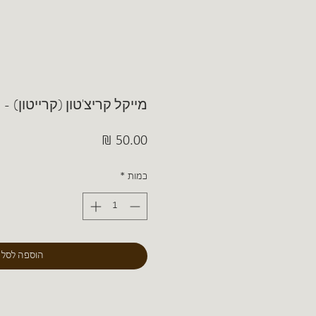
מייקל קריצ'טון (קרייטון) 
מחיר
כמות
*
הוספה לסל