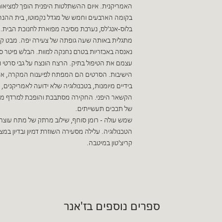
האמריקנית. איום ההשתלטות היפנית הופך למציאות
בקומה הארבעים וחמש של מגדל נקמוטו, בית ההנה
בלוס-אנג'לס, נערכת מסיבה מפוארת לחנוכת הבית. 
מתגלית באותה שעה גופתה של צעירה יפה. מבט קצ
נאנסה באכזריות בטרם נחנקה למוות. הבלש פיטר סמי
עצמם את הטיפול בתיק. הרצח הונצח על גבי סרטי ו
הישיבות. הסרטים הם המפתח לפיענוח המקרה, אולם
בידיים מיומנות, בטכנולוגיה שלא ידועה לאמריקנים,
הקשאר היפני. החקירה מסתבכת והופכת למרדף מס
של תככים תעשייתים.
שמש עולה - רומן סוחף, שילוב מרתק של מתח עוצ
הטכנולוגיה. עלילה מסעירה השוזרת דמיון ובדיון במצ
קריצ'טון במיטבה.
ספרים נוספים בז'אנר