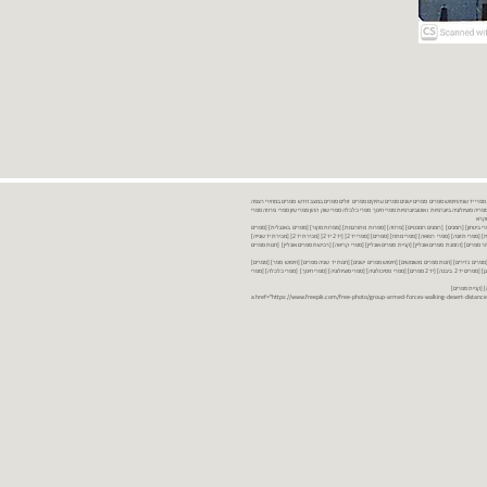
נות ספרים יד שניה ספרים משומשים ספרים חדשים ספרים יד 2 מכירת ספרים יד שניה ספרי יד שניהחיפוש ספרים ספרים ישנים ספרים עתיקים ספרים זולים ספרים במצב חדש ספרים במחירי רצפה
רים במבצע ספרים יד 2 ברמת גן ספרים יד 2 ביבנה יד 2 ספרים ספרי פסיכולוגיה ספריה סוציולוגיה ביוגרפיות ו אוטוביוגרפיות ספרי חינוך ספרי כלכלה ספרי שוק ההון ספרי עיון ספרי פרוזה ספרי
מקרא
ספרי ביטחון] [רומנים] [רומנים רומנטיים] [פרוזה] [ספרות מתורגמת] [ספרות מקור] [ספרים באנגלית] [ספרים
חדשים מהחנות] [ספרים מומלצים] [ספרי בישול] [ספרי עידן חדש] [ספרי עסקים] [ספרי מורשת] [מחזות] [ספרי שירה] [ספרי בריאות] [ספרי תזונה] [ספרי רפואה] [ספרי מתח] [ספרים] [ספרי יד 2[ [יד 2 יד 2[ [מכירת יד 2[ [מכירת יד שנייה]
 [ספרים יד 2[ [ספר] [ספרים יד 2[ [הזמנת ספרים] [יד 2 ספרים] [ספרים בזול] [אתר ספרים] [הזמנת ספרים אונליין] [קניית ספרים אונליין] [ספרי קריאה] [רכישת ספרים אונליין] [חנות ספרים
[ספרים נדירים] [חנות ספרים משומשים] [חיפוש ספרים ישנים] [חנות יד שניה ספרים] [חיפוש ספר] [ספרים]
[חנות ספרים זולים] [ספרים חדשים] [ספרים במחירי רצפה] [ספרים במשלוח חינם] [ספרים במשלוח עד הבית] [ספרים יד 2 ברמת גן] [ספרים יד 2 ביבנה] [יד 2 ספרים] [ספרי פסיכולוגיה] [ספרי סוציולוגיה] [ספרי חינוך] [ספרי כלכלה] [ספרי
 [קניית ספרים]
<a href="https://www.freepik.com/free-photo/group-armed-forces-walking-desert-distance-is