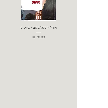
אורלי קסטל בלום - ביוטופ
דייו
מחיר