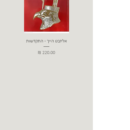
אליזבט הייך - התקדשות
הרב ש. 
מחיר