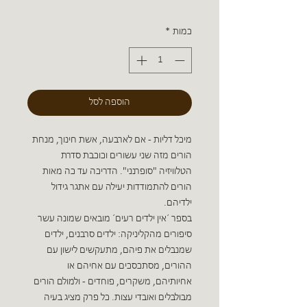
כמות
*
הוספה לסל
מיכל דליות - אם לארבעה, אשת חינוך, מנחת
הורים מזה שני עשורים וכוכבת סדרת
הטלוויזיה "סופרנני". הדריכה עד כה מאות
הורים להתמודדות יעילה עם אתגר גידול
ילדיהם.
בספר ´אין ילדים רעים´ מובאים שמונה עשר
סיפורים מהקליניקה: ילדים סרבנים, ילדים
שמנבלים את פיהם, מתעקשים לישון עם
ההורים, מסתכסכים עם אחיהם או
אחיותיהם, משקרים, פוחדים - ולמולם הורים
מבולבלים ואובדי עצות. כל פרק מציג בעיה