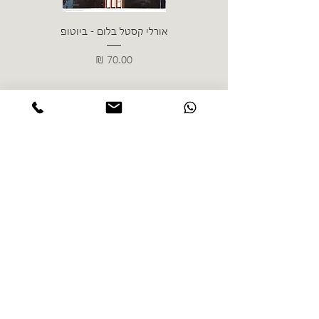
אורלי קסטל בלום - ביוטופ
דייו
מחיר