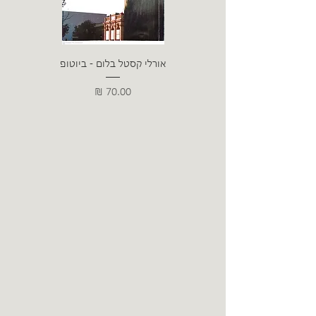
אורלי קסטל בלום - ביוטופ
דייו
מחיר