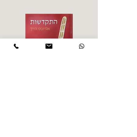
אליזבט הייך - התקדשות
הרב ש. 
מחיר