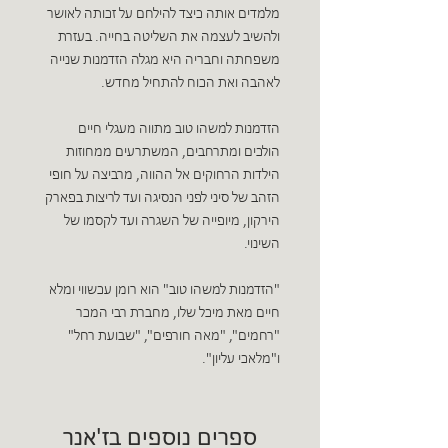
מלמדים אותה כיצד להילחם על זכותה לאושר
ולהשיב לעצמה את השליטה בחייה. בעזרת
משפחתה וחבריה היא מגלה הזדמנות שנייה
לאהבה ואת הכוח להתחיל מחדש.
הזדמנות למשהו טוב מתווה מעגלי חיים
הולכים ומתרחבים, המשתרעים ממחוזות
הילדות הרחוקים אל ההווה, מרביצה על חופי
הזהב של סיני לפני הנסיגה ועד לריצות בפארק
הירקון, מיופייה של השגרה ועד לקסמו של
השינוי.
"הזדמנות למשהו טוב" הוא רומן עכשווי ומלא
חיים מאת מיכל שלו, מחברת רבי המכר
"רחמים", "מאה חורפים", "שבועת רחל"
ו"מלאכי עליון".
ספרים נוספים בז'אנר