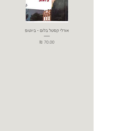
אורלי קסטל בלום - ביוטופ
דייו
מחיר