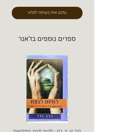
עדכנו אותי כשחוזר למלאי
ספרים נוספים בז'אנר
הרב ש. פ. ברג - לחיות לנצח: התחדשות
ניצה 