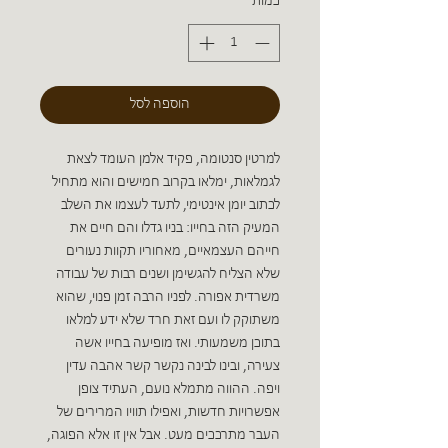
כמות
*
הוספה לסל
למרטין סנטומה, פקיד אלמן העומד לצאת
לגמלאות, ימלאו בקרוב חמישים והוא מתחיל
לכתוב יומן אינטימי, לתעד לעצמו את השלב
המעיק הזה בחייו: בניו גדלו והם חיים את
חייהם העצמאיים, מאחוריו תקוות נעורים
שלא הצליח להגשימן ושנים רבות של עבודה
משרדית אפורה. לפניו הרבה זמן פנוי, שהוא
משתוקק לו ועם זאת חרד שלא ידע למלאו
בתוכן משמעותי. ואז מופיעה בחייו אשה
צעירה, ובינו לבינה נקשר קשר אהבה עדין
ויפה. ההווה מתמלא נועם, העתיד צופן
אפשרויות חדשות, ואפילו תוויו המרירים של
העבר מתרככים מעט. אבל אין זו אלא הפוגה,