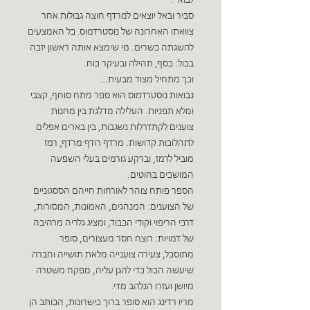
לבוא".
סביר ובאל יוצאים למרדף חוצה גבולות אחר
צוואתו האחרונה של נוסטרדמוס. כל האמצעים
להשגתה כשרים. מי שימצא אותה ראשון יזכה
בכול: כסף, תהילה ובעיקר כוח.
וכך מתחיל מצוד מבעית...
נבואות נוסטרדמוס הוא ספר מתח סוחף, קצבי
ומלא תפניות. העלילה מדלגת בין מחנות
צוענים לקתדרלות נשגבות, בין בארים אפלים
לתהלוכות קדושות. מרדף רודף מרדף, רמז
מוביל לרמז, וברקע גורמים בעלי השפעה
המושכים בחוטים.
הספר פותח צוהר לאורחות חייהם הססגוניים
של הצוענים: המנהגים, האמונות, המסורות,
דרכי הריפוי וקודי הכבוד, ומציג גלריה מרהיבה
של דמויות: רוצח חסר מעצורים, סופר
מתוסכל, צעירה צוענייה מלאת תושייה וחברה
שיעשה הכול כדי להגן עליה, מפקח משטרה
מיושן ועזרו הנלהב מדי.
מריו רדינג הוא סופר ברוך כישרונות, הכותב הן