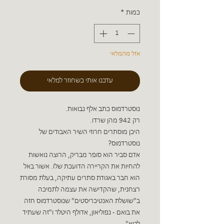
כמות
*
אזל מהמלאי
עדכנו אותי כשחוזר למלאי
נוסטרדמוס כתב אלף נבואות.
רק 942 מהן שרדו.
היכן מוסתרים חרוזי השיר האבודים של
נוסטרדמוס?
אדם סביר הוא סופר מבריק, הרוצה נואשות
להחיות את הקריירה הדועכת שלו. אשור באל
הוא חבר באגודת סתרים עתיקה, בעלת מסורת
רצחנית, שהקדישה את עצמה לתמיכה
ב"שושלת האנטיכריסטים" שנוסטרדמוס חזה
את בואם - נפוליאון, אדולף היטלר ו"זה שעתיד