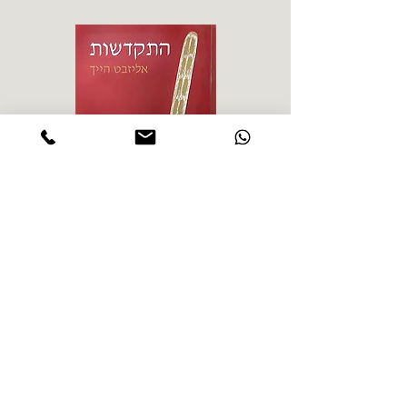
אליזבט הייך - התקדשות
הרב ש. 
מחיר