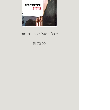
אורלי קסטל בלום - ביוטופ
דייו
מחיר