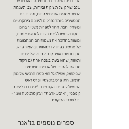
ההיררכיה המוסדית מתחתיתה. הוא פורשׂ
עולם שוקק של תשוקות ובגידות, שבו תענוגות
הבשר ממפים את יחסי הכוח, והאירועים
המסעירים ביותר נפרטים לגינונים בירוקרטיים
ומשחקי חצר. החוג לספרות מצטייר ברומן
כמקום שמשכלל את הציות למדרגת אמנות,
ומעוות בהדרגה את נשמותיהם המתכווצוֹת
של סריסיו. בפרוזה וירטואוזית ובהומור פראי,
מתן חרמוני מעצב קרנבל פרוע של יצרים
ותאוות, שהוא בעת ובעונה אחת גם ריקוד
מתואם־להחריד של אדונים ומשרתים.
שפילפוגל, שפילפוגל הוא ספרו הרביעי של מתן
חרמוני, חתן פרס ברנשטיין ופרס ראש
הממשלה. ספריו הקודמים - ״היברו פבלישינג
קומפני״, ״ארבע ארצות״ ו״ג׳ון טרבולטה ואני״ -
זכו לשבחי הביקורת.
ספרים נוספים בז'אנר