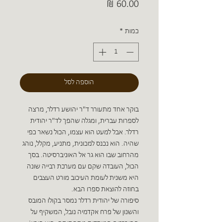
מחיר
כמות
*
הוספה לסל
בוקר אחד מתעורר ד"ר יהושע רדלר, מרצה
לספרות עברית, ומגלה שהפך לד"ר יהודית
רדלר. אבל למעט הוא עצמו, הכול נשאר כפי
שהיה. הוא נכנס למכונית, מתניע, מקלל, נוהג
מהרחוב שבו הוא גר אל האוניברסיטה. בסך
הכול, העובדה שקם עם מערכת רבייה שונה
היא משנית לעומת העיכוב מורט העצבים
בחוזה להוצאת ספרו הבא.
סיפורה של יהודית רדלר נמסר בקולו המובס
והשנון של פרח אקדמיה נובל, המשקיף על