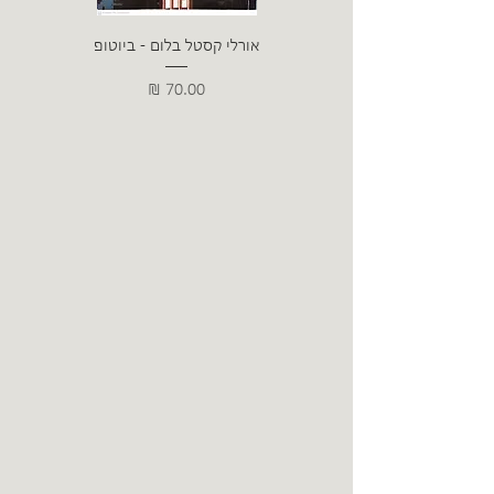
אורלי קסטל בלום - ביוטופ
דייו
מחיר