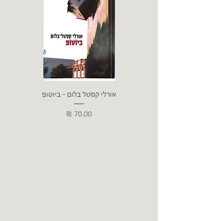
אורלי קסטל בלום - ביוטופ
דייו
מחיר