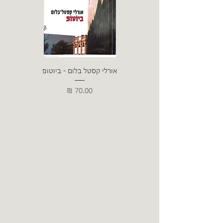
אורלי קסטל בלום - ביוטופ
דייו
מחיר