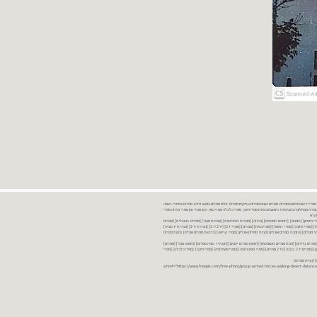
נות ספרים יד שניה ספרים משומשים ספרים חדשים ספרים יד 2 מכירת ספרים יד שניה ספרי יד שניהחיפוש ספרים ספרים ישנים ספרים עתיקים ספרים זולים ספרים במצב חדש ספרים במחירי רצפה
רים במבצע ספרים יד 2 ברמת גן ספרים יד 2 ביבנה יד 2 ספרים ספרי פסיכולוגיה ספריה סוציולוגיה ביוגרפיות ו אוטוביוגרפיות ספרי חינוך ספרי כלכלה ספרי שוק ההון ספרי עיון ספרי פרוזה ספרי
מקרא
ספרי ביטחון] [רומנים] [רומנים רומנטיים] [פרוזה] [ספרות מתורגמת] [ספרות מקור] [ספרים באנגלית] [ספרים
חדשים מהחנות] [ספרים מומלצים] [ספרי בישול] [ספרי עידן חדש] [ספרי עסקים] [ספרי מורשת] [מחזות] [ספרי שירה] [ספרי בריאות] [ספרי תזונה] [ספרי רפואה] [ספרי מתח] [ספרים] [ספרי יד 2[ [יד 2 יד 2[ [מכירת יד 2[ [מכירת יד שנייה]
 [ספרים יד 2[ [ספר] [ספרים יד 2[ [הזמנת ספרים] [יד 2 ספרים] [ספרים בזול] [אתר ספרים] [הזמנת ספרים אונליין] [קניית ספרים אונליין] [ספרי קריאה] [רכישת ספרים אונליין] [חנות ספרים
[ספרים נדירים] [חנות ספרים משומשים] [חיפוש ספרים ישנים] [חנות יד שניה ספרים] [חיפוש ספר] [ספרים]
[חנות ספרים זולים] [ספרים חדשים] [ספרים במחירי רצפה] [ספרים במשלוח חינם] [ספרים במשלוח עד הבית] [ספרים יד 2 ברמת גן] [ספרים יד 2 ביבנה] [יד 2 ספרים] [ספרי פסיכולוגיה] [ספרי סוציולוגיה] [ספרי חינוך] [ספרי כלכלה] [ספרי
 [קניית ספרים]
<a href="https://www.freepik.com/free-photo/group-armed-forces-walking-desert-distance-is