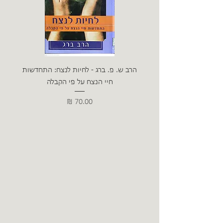
הרב ש. פ. ברג - לחיות לנצח: התחדשות
ניצה 
חיי הנצח על פי הקבלה
מחיר