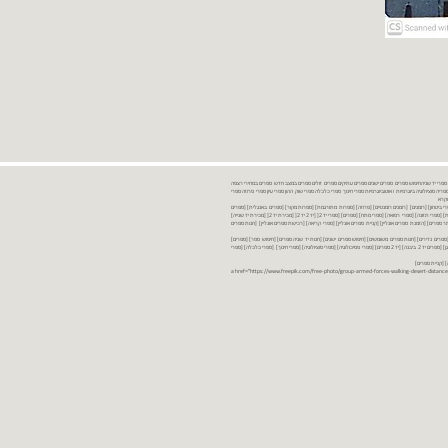
נות ספרים יד שניה ספרים משומשים ספרים חדשים ספרים יד 2 מכירת ספרים יד שניה ספרי יד שניהחיפוש ספרים ספרים ישנים ספרים עתיקים ספרים זולים ספרים במצב חדש ספרים במחירי רצפה
רים במבצע ספרים יד 2 ברמת גן ספרים יד 2 ביבנה יד 2 ספרים ספרי פסיכולוגיה ספריה סוציולוגיה ביוגרפיות ו אוטוביוגרפיות ספרי חינוך ספרי כלכלה ספרי שוק ההון ספרי עיון ספרי פרוזה ספרי
מקרא
ספרי ביטחון] [רומנים] [רומנים רומנטיים] [פרוזה] [ספרות מתורגמת] [ספרות מקור] [ספרים באנגלית] [ספרים
חדשים מהחנות] [ספרים מומלצים] [ספרי בישול] [ספרי עידן חדש] [ספרי עסקים] [ספרי מורשת] [מחזות] [ספרי שירה] [ספרי בריאות] [ספרי תזונה] [ספרי רפואה] [ספרי מתח] [ספרים] [ספרי יד 2[ [יד 2 יד 2[ [מכירת יד 2[ [מכירת יד שנייה]
 [ספרים יד 2[ [ספר] [ספרים יד 2[ [הזמנת ספרים] [יד 2 ספרים] [ספרים בזול] [אתר ספרים] [הזמנת ספרים אונליין] [קניית ספרים אונליין] [ספרי קריאה] [רכישת ספרים אונליין] [חנות ספרים
[ספרים נדירים] [חנות ספרים משומשים] [חיפוש ספרים ישנים] [חנות יד שניה ספרים] [חיפוש ספר] [ספרים]
[חנות ספרים זולים] [ספרים חדשים] [ספרים במחירי רצפה] [ספרים במשלוח חינם] [ספרים במשלוח עד הבית] [ספרים יד 2 ברמת גן] [ספרים יד 2 ביבנה] [יד 2 ספרים] [ספרי פסיכולוגיה] [ספרי סוציולוגיה] [ספרי חינוך] [ספרי כלכלה] [ספרי
 [קניית ספרים]
<a href="https://www.freepik.com/free-photo/group-armed-forces-walking-desert-distance-is